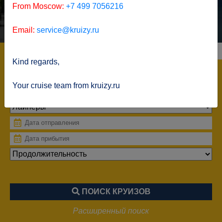
From Moscow:
+7 499 7056216
Email:
service@kruizy.ru
Морские круизы
Речные круизы
Kind regards,
Your cruise team from kruizy.ru
ПОИСК КРУИЗОВ
Расширенный поиск