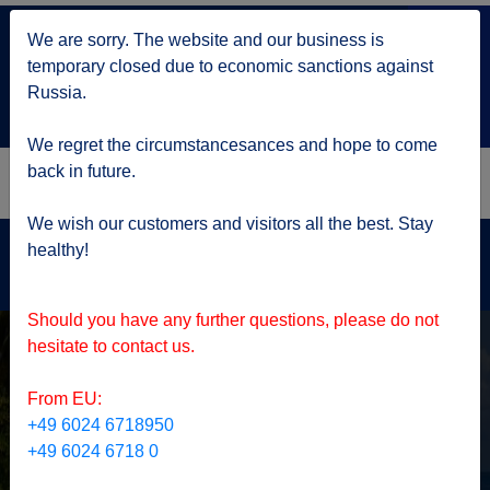
+7 499 705 6216
We are sorry. The website and our business is
по Москве
temporary closed due to economic sanctions against
service@kruizy.ru
Russia.
Отправить запрос
We regret the circumstancesances and hope to come
back in future.
We wish our customers and visitors all the best. Stay
Актуальная информация о короне вирусе
healthy!
подробнее
Should you have any further questions, please do not
hesitate to contact us.
From EU:
+49 6024 6718950
+49 6024 6718 0