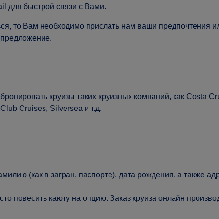
il для быстрой связи с Вами.
ься, то Вам необходимо прислать нам ваши предпочтения ил
 предложение.
онировать круизы таких круизных компаний, как Costa Crui
Club Cruises, Silversea и т.д.
милию (как в загран. паспорте), дата рождения, а также а
осто повесить каюту на опцию. Заказ круиза онлайн произв