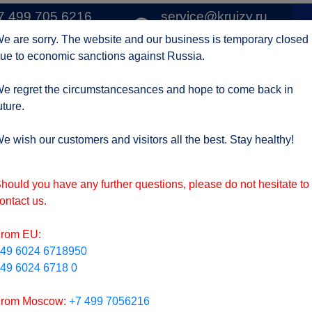
7 499 705 6216
service@kruizy.ru
1 
о Москве
Отправить запрос
e are sorry. The website and our business is temporary closed
ue to economic sanctions against Russia.
Круизные компании
Регионы
АКЦИИ
Отзывы
Контак
e regret the circumstancesances and hope to come back in
uture.
ктуальная информация о короне вирусе
подроб
e wish our customers and visitors all the best. Stay healthy!
hould you have any further questions, please do not hesitate to
ontact us.
rom EU:
49 6024 6718950
49 6024 6718 0
rom Moscow:
+7 499 7056216