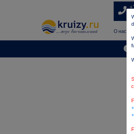
+
п
W
d
О нас
W
f
А
W
S
c
F
+
+
F