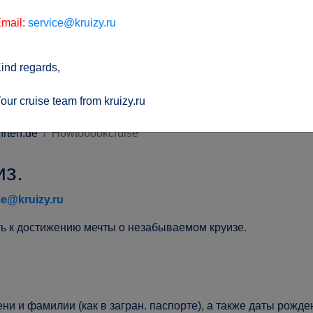
mail:
service@kruizy.ru
ind regards,
our cruise team from kruizy.ru
hrten.de
Howtobookcruise
из.
ce@kruizy.ru
ь к достижению мечты о незабываемом круизе.
ни и фамилии (как в загран. паспорте), а также даты рожде