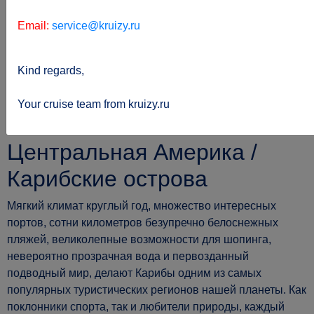
Email:
service@kruizy.ru
Kind regards,
Sie
kreuzfahrten.de
Region
befinden
Центральная-Америка-Карибские-
Your cruise team from kruizy.ru
sich hier:
острова
Центральная Америка /
Карибские острова
Мягкий климат круглый год, множество интересных
портов, сотни километров безупречно белоснежных
пляжей, великолепные возможности для шопинга,
невероятно прозрачная вода и первозданный
подводный мир, делают Карибы одним из самых
популярных туристических регионов нашей планеты. Как
поклонники спорта, так и любители природы, каждый