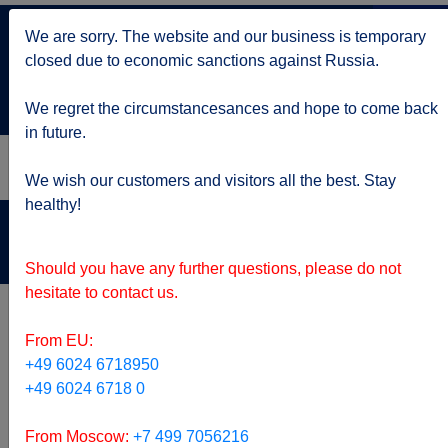
+7 499 705 6216
We are sorry. The website and our business is temporary
по Москве
closed due to economic sanctions against Russia.
service@kruizy.ru
Отправить запрос
We regret the circumstancesances and hope to come back
in future.
We wish our customers and visitors all the best. Stay
healthy!
Актуальная информация о короне вирусе
подробнее
Should you have any further questions, please do not
hesitate to contact us.
From EU:
+49 6024 6718950
+49 6024 6718 0
From Moscow:
+7 499 7056216